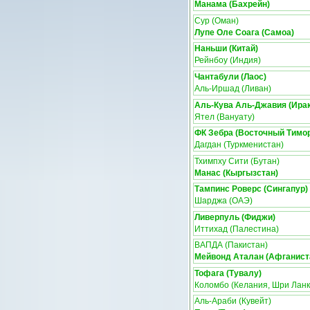
Манама (Бахрейн)
Сур (Оман)
Лупе Оле Соага (Самоа)
Наньши (Китай)
Рейнбоу (Индия)
Чантабули (Лаос)
Аль-Иршад (Ливан)
Аль-Кува Аль-Джавия (Ирак
Ятел (Вануату)
ФК Зебра (Восточный Тимо
Дагдан (Туркменистан)
Тхимпху Сити (Бутан)
Манас (Кыргызстан)
Тампинс Роверс (Сингапур)
Шарджа (ОАЭ)
Ливерпуль (Фиджи)
Иттихад (Палестина)
ВАПДА (Пакистан)
Мейвонд Аталан (Афганист
Тофага (Тувалу)
Коломбо (Келания, Шри Ланк
Аль-Араби (Кувейт)