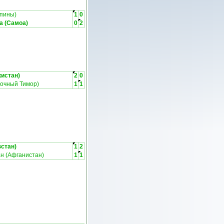
пины)
1
0
а (Самоа)
0
2
истан)
2
0
точный Тимор)
1
1
стан)
1
2
н (Афганистан)
1
1