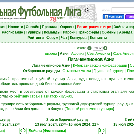
логин
контакте
ян
ная
|
Новости
|
Онлайн
|
Правила
|
Опросы
|
Регистрация в игре
|
Забыли па
Расписание
|
Турниры
|
Команды
|
Игроки
|
Трансферы
|
Обмены
|
Аренда
Рейтинги
|
Форум
|
Чат
|
Конкурсы
|
Контакты
Сезон:
Европа
|
Азия
|
Африка
|
Сев. Америка
|
Южн. Амери
Лига чемпионов Азии
Лига чемпионов Азии
|
Кубок азиатской конфедерации
|
Су
Отборочные раунды
|
Стыковые матчи
|
Групповой турнир
|
Пле
амый престижный клубный турнир Азии, куда попадают лучшие кома
обедитель прошлогодней Лиги чемпионов Азии.
исло мест в розыгрыше от каждой федерации и стартовый этап для ка
огласно
рейтингу стран в азиатских кубках
.
 турнире есть отборочные раунды, групповой двухкруговой турнир, раунды
тадионе Азии без домашнего бонуса. [
Полный регламент турнира
]
раунд
2-ой отборочный раунд
3-ий
л 2024, 22
13 июл 2024, 22
-
16 июл 2024, 22
18 июл 2024
00
00
00
ия)
0
0
Лойола (Филиппины)
3
0