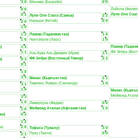
3
0
Манама (Бахрейн)
0
0
Лойола (Филип
0
0
Лупе Оле Соаг
0
1
Лупе Оле Соага (Самоа)
2
2
Наньши (Китай)
0
0
2
0
1
0
1
2
Памир (Таджикистан)
1
0
1
0
Чантабули (Лаос)
1
0
Памир (Таджик
)
1
3
ФК Зебра (Вос
1
1
Аль-Кува Аль-Джавия (Ирак)
3
1
ФК Зебра (Восточный Тимор)
2
2
р)
0
3
0
1
1
0
3
5
Манас (Кыргызстан)
2
1
Тампинс Роверс (Сингапур)
1
0
3
1
1
0
Манас (Кыргыз
Мейвонд Атала
3
3
1
0
Ливерпуль (Фиджи)
0
0
Мейвонд Аталан (Афганистан)
1
0
1
0
ан)
0
2
1
2
а)
2
0
Тофага (Тувалу)
3
0
Пуеу (Таити)
0
0
2
1