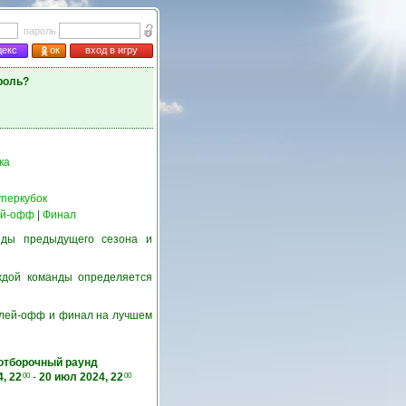
пароль
декс
ок
вход в игру
роль?
ка
перкубок
й-офф
|
Финал
нды предыдущего сезона и
ждой команды определяется
 плей-офф и финал на лучшем
 отборочный раунд
, 22
-
20 июл 2024, 22
00
00