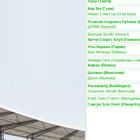
Пуеу (Таити)
Кор Тек (Гуам)
Никао Сокаттак (О-ва Кука)
Полисия Сегуранса Публика (
ДПММ (Бруней)
Бригаде Боэйс (Непал)
Китчи Спортс Клуб (Гонконг
Аль-Карама (Сирия)
Ван Айленд (Тайвань)
Хониара Сити (Соломоновы о-ва
Кифах (Йемен)
Цолмон (Монголия)
Дагон (Мьянма)
Нагаворлд (Камбоджа)
Хоангань Зялай (Вьетнам)
Клаб Грин Стритс (Мальдивы
Самсунг Блю Уингз (Южная Ко