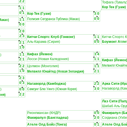
2
2
Тофага (Тувалу
Кор Тек (Гуам)
1
1
0
1
Кор Тек (Гуам)
3
0
Полисия Сегуранса Публика (Макао)
0
0
Макао)
1
1
0
0
2
0
)
2
3
Китчи Спортс Клуб (Гонконг)
1
1
Китчи Спортс К
Аль-Карама (Сирия)
0
0
Боумонт Атле
2
1
1
0
)
Кифах (Йемен)
3
4
1
1
Лосси (Новая Каледония)
1
1
2
1
Кифах (Йемен
Мелвилл Юнайте
2
2
Цолмон (Монголия)
1
1
Мелвилл Юнайтед (Новая Зеландия)
1
0
2
1
2
3
0
3
Нагаворлд (Камбоджа)
2
2
Арка Сити (Ир
Самсунг Блю Уингз (Южная Корея)
Нагаворлд (Ка
3
0
)
0
0
рея)
2
2
Лаэ Сити (Пап
Шабаб Аль Орд
Рионгмансан (КНДР)
0
0
Факирапул (Б
Факирапул (Бангладеш)
2
0
Согдиана (Узбе
Ателе Олд Бойз (Тонга)
0
1
Ателе Олд Бой