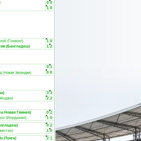
)
0
0
1
0
луб (Гонконг)
1
0
тик (Бангладеш)
1
2
)
0
1
д (Новая Зеландия)
0
0
ан)
3
3
мбоджа)
2
2
уа Новая Гвинея)
0
2
он (Иордания)
1
0
англадеш)
0
2
кистан)
1
0
з (Тонга)
2
1