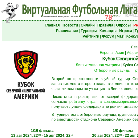
Главная
|
Новости
|
Онлайн
|
Правила
|
Опросы
|
Ре
Расписание
|
Турниры
|
Команды
|
Игроки
|
Т
Рейтинги
|
Форум
|
Чат
|
Конку
Сез
Европа
|
Азия
|
Афри
Кубок Северной
Лига чемпионов Америки
|
Кубок С
Отборочные раунды
|
Гр
Второй по престижности клубный турнир Сев
занявших места второго плана в чемпионатах с
если эти команды не участвуют в Лиге чемпионо
Число мест в розыгрыше от каждой федерац
согласно
рейтингу стран в североамерикански
получают лучшие федерации по рейтингам автосос
В турнире есть отборочные раунды, групповой
по вместимости стадионе Северной Америки без
1/16 финала
1/8 финала
13 авг 2024, 22
-
15 авг 2024, 22
20 авг 2024, 22
-
22 авг 
00
00
00