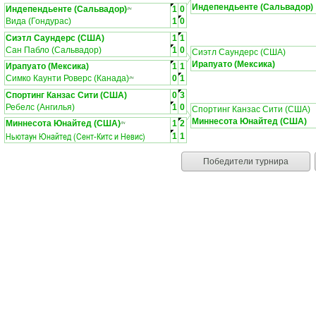
Индепендьенте (Сальвадор)
Индепендьенте (Сальвадор)
1
0
ЛЧ
Вида (Гондурас)
1
0
Сиэтл Саундерс (США)
1
1
Сан Пабло (Сальвадор)
1
0
Сиэтл Саундерс (США)
Ирапуато (Мексика)
Ирапуато (Мексика)
1
1
Симко Каунти Роверс (Канада)
0
1
ЛЧ
Спортинг Канзас Сити (США)
0
3
Ребелс (Ангилья)
1
0
Спортинг Канзас Сити (США)
Миннесота Юнайтед (США)
Миннесота Юнайтед (США)
1
2
ЛЧ
Ньютаун Юнайтед (Сент-Китс и Невис)
1
1
Победители турнира