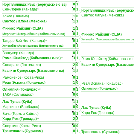
Норт Виллидж Рэмс (Бермудские о-ва)
0
1
Сен-Лорен (Канада)
0
1
Норт Виллидж Рэмс (Бермудски
ЛЧ
Сантос Лагуна (Мексика)
Кокле (Панама)
1
0
Сантос Лагуна (Мексика)
1
1
Финикс Райзинг (США)
1
1
Мерриот Интернейшнл (Каймановы о-ва)
0
1
Финикс Райзинг (США)
Хеленайтс (Американские Виргинские о-
Тандер Бэй Чил (Канада)
0
1
ЛЧ
0
1
Хеленайтс (Американские Виргинские о-ва)
Ванкувер (Канада)
0
1
Рома Юнайтед (Каймановы о-ва)
3
1
ЛЧ
Рома Юнайтед (Каймановы о-в
Квалити Суперстарс (Багамские
Санарате (Гватемала)
2
0
Квалити Суперстарс (Багамские о-ва)
1
2
Рамоненсе (Коста-Рика)
0
1
Реал Эспана (Гондурас)
1
0
Реал Эспана (Гондурас)
Олимпия (Гондурас)
Олимпия (Гондурас)
0
1
ЛЧ
ТАКА (Сальвадор)
0
0
Лас-Тунас (Куба)
1
1
Мартиник (Барбадос)
0
0
Лас-Тунас (Куба)
Хард Рок (Гренада)
Бичс (Теркс и Кайкос)
0
1
Хард Рок (Гренада)
2
2
ЛЧ
Спортинг (Коста-Рика)
0
0
Трансвааль (Суринам)
0
1
Трансвааль (Суринам)