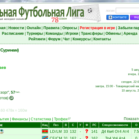
логин
контакте
ян
ная
|
Новости
|
Онлайн
|
Правила
|
Опросы
|
Регистрация в игре
|
Забыли па
Расписание
|
Турниры
|
Команды
|
Игроки
|
Трансферы
|
Обмены
|
Аренда
Рейтинги
|
Форум
|
Чат
|
Конкурсы
|
Контакты
 Суринам)
аев
5 авг
вчера, 
сегодня, 22:0
завтра, 15:00 - Товарищеский ма
10 августа, 
зорг",
57
тыс.
отов)
160 478к = 160м
Показат
ытия
|
Финансы
|
Статистика
|
Трофеи
17
ок
Нац
Поз
В
С
У
Ф
РС
Спецвозможности
О
LD
/
LM
33
132
-
141
Д4
Км4
От4
Ат4
7.5
CF
/
CM
31
162
-
162
Тр4
Уг4
Ат4
0