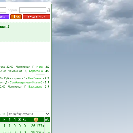
пароль
декс
ок
вход в игру
роль?
уста, 22:00 - Чемпионат - Г -
Нотх
-
3:0
22:00 - Чемпионат - Д -
Барселона
-
4:0
0 - Кубок страны - Г -
Лео Виктор
-
?:?
тч - Д -
Самбенедеттезе (Италия)
-
?:?
22:00 - Чемпионат - Г -
Барселона
-
?:?
ели:
И
Г
П
Ж
Кр
и/о
1
1
0
0
0
26 177к
-
0
0
0
0
0
38 320к
-