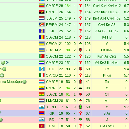
CM
/
CF
29
184
-
184
См4
Ка4
Км4
Ат2
6.7
CM
/
CF
26
164
-
164
Ат3
Км3
Пк2
У3
8.2
LD
/
LM
25
149
-
149
Км4
Ат4
См4
Тр2
5.2
RF
/
RM
24
147
-
157
См4
Км
Л3
5.3
GK
25
152
-
152
Ат4
В3
П3
Тр2
6.6
CD
/
CM
24
118
-
118
К4
П3
0
CF
/
CM
21
102
0
108
У
5.4
CD
/
CM
21
90
2
73
От
Км2
5.8
CD
/
CM
22
122
-
126
Км4
Ат
См2
5.5
й
CM
/
CF
23
151
-
162
У4
Км3
Шт4
Ат
6.5
а
CD
22
93
2
69
От
5.4
CM
/
CD
21
110
-
113
И
Км
5.7
льва Морейра
CM
/
CF
19
53
0
41
Пк
0
RM
/
RF
21
94
2
98
У
0
LD
/
CD
18
61
1
50
От
0
LM
/
CM
20
81
0
76
Ат
0
CF
/
LF
17
61
9
69
У
5.7
3)
GK
19
65
-
67
В
Ат
0
RD
17
51
2
58
И
0
CM
18
50
0
52
См3
Ат3
0