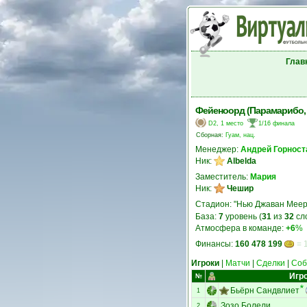
Глав
Фейеноорд (Парамарибо,
D2, 1 место
1/16 финала
Сборная:
Гуам, нац.
Менеджер:
Андрей Горност
Ник:
Albelda
Заместитель:
Мария
Ник:
Чешир
Стадион: "Нью Джаван Меер
База:
7
уровень (
31
из
32
сл
Атмосфера в команде:
+6
%
Финансы:
160 478 199
= 
Игроки
|
Матчи
|
Сделки
|
Соб
Игр
№
Бьёрн Сандвлиет
1
Зозо Болели
2