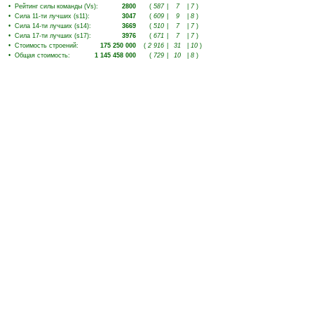
•
Рейтинг силы команды (Vs)
:
2800
(
587
|
7
|
7
)
•
Сила 11-ти лучших (s11)
:
3047
(
609
|
9
|
8
)
•
Сила 14-ти лучших (s14)
:
3669
(
510
|
7
|
7
)
•
Сила 17-ти лучших (s17)
:
3976
(
671
|
7
|
7
)
•
Стоимость строений
:
175 250 000
(
2 916
|
31
|
10
)
•
Общая стоимость
:
1 145 458 000
(
729
|
10
|
8
)