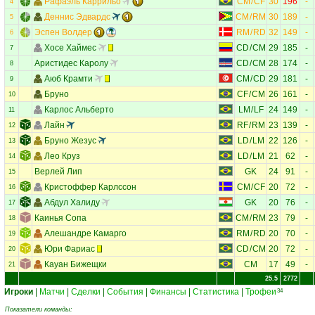
Рафаэль Каррильо
CM
/
CF
30
196
-
4
Деннис Эдвардс
CM
/
RM
30
189
-
5
Эспен Волдер
RM
/
RD
32
149
-
6
Хосе Хаймес
CD
/
CM
29
185
-
7
Аристидес Каролу
CD
/
CM
28
174
-
8
Аюб Крамти
CM
/
CD
29
181
-
9
Бруно
CF
/
CM
26
161
-
10
Карлос Альберто
LM
/
LF
24
149
-
11
Лайн
RF
/
RM
23
139
-
12
Бруно Жезус
LD
/
LM
22
126
-
13
Лео Круз
LD
/
LM
21
62
-
14
Верлей Лип
GK
24
91
-
15
Кристоффер Карлссон
CM
/
CF
20
72
-
16
Абдул Халиду
GK
20
76
-
17
Каинья Сопа
CM
/
RM
23
79
-
18
Алешандре Камарго
RM
/
RD
20
70
-
19
Юри Фариас
CD
/
CM
20
72
-
20
Кауан Бижещки
CM
17
49
-
21
25.5
2772
Игроки
|
Матчи
|
Сделки
|
События
|
Финансы
|
Статистика
|
Трофеи
34
Показатели команды: