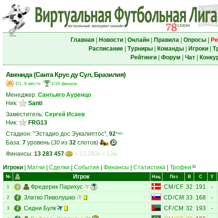
Главная
|
Новости
|
Онлайн
|
Правила
|
Опросы
|
Ре
Расписание
|
Турниры
|
Команды
|
Игроки
|
Т
Рейтинги
|
Форум
|
Чат
|
Конку
Авенида (Санта Крус ду Сул, Бразилия)
D1, 6 место
1/16 финала
Менеджер:
Сантьяго Ауренцо
Ник:
Santi
Заместитель:
Сергей Исаев
Ник:
FRG13
Стадион: "Эстадио дос Эукалиптос",
92
тыс.
База:
7
уровень (
30
из
32
слотов)
Финансы:
13 283 457
= 13 283к = 13м
Игроки
|
Матчи
|
Сделки
|
События
|
Финансы
|
Статистика
|
Трофеи
34
Игрок
№
Нац
Поз
В
С
У
Фредерик Парихус
CM
/
CF
32
191
-
1
Златко Пиволушко
CD
/
CM
33
168
-
2
Сидни Булк
CF
/
CM
32
193
-
3