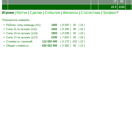
17
54
23.5
2153
Игроки
|
Матчи
|
Сделки
|
События
|
Финансы
|
Статистика
|
Трофеи
10
Показатели команды:
•
Рейтинг силы команды (Vs)
:
1492
(
8 020
|
92
|
16
)
•
Сила 11-ти лучших (s11)
:
1602
(
8 180
|
96
|
16
)
•
Сила 14-ти лучших (s14)
:
1903
(
8 038
|
92
|
16
)
•
Сила 17-ти лучших (s17)
:
2190
(
7 831
|
92
|
16
)
•
Стоимость строений
:
112 650 000
(
9 172
|
103
|
15
)
•
Общая стоимость
:
629 022 000
(
5 582
|
66
|
13
)