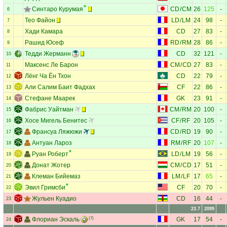
Синтаро Курумая
CD
/
CM
26
125
-
6
Тео Файон
LD
/
LM
24
98
-
7
Хади Камара
CD
27
83
-
8
Рашид Юсеф
RD
/
RM
28
86
-
9
Тедди Жерманн
CD
32
121
-
10
Максенс Ле Барон
CM
/
CD
27
83
-
11
Лёнг Ча Ён Тхон
CD
22
79
-
12
Али Салим Баит Фадхах
CF
22
86
-
13
Стефане Маарек
GK
23
91
-
14
Фабрис Уайтман
CM
/
RM
20
100
-
15
Хосе Мигель Бенитес
CF
/
RF
20
105
-
16
Франсуа Ляжюжи
CD
/
RD
19
90
-
17
Антуан Лароз
RM
/
RF
20
107
-
18
Руан Роберт
LD
/
LM
19
56
-
19
Донат Жотер
CM
/
CD
17
51
-
20
Клеман Бийемаз
LM
/
LF
17
65
-
21
Эвил Гримсби
CF
20
70
-
22
Жульен Куадио
CD
16
44
-
23
23.7
2099
Флориан Эскаль
(7)
GK
17
54
-
24