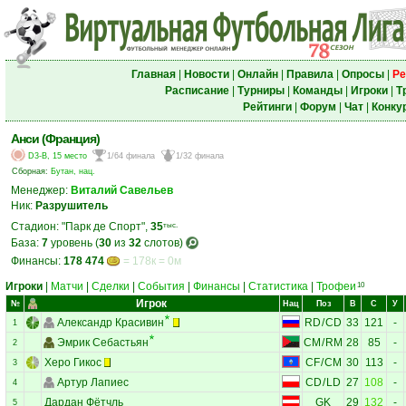
Главная
|
Новости
|
Онлайн
|
Правила
|
Опросы
|
Ре
Расписание
|
Турниры
|
Команды
|
Игроки
|
Т
Рейтинги
|
Форум
|
Чат
|
Конку
Анси (Франция)
D3-B, 15 место
1/64 финала
1/32 финала
Сборная:
Бутан, нац.
Менеджер:
Виталий Савельев
Ник:
Разрушитель
Стадион: "Парк де Спорт",
35
тыс.
База:
7
уровень (
30
из
32
слотов)
Финансы:
178 474
= 178к = 0м
Игроки
|
Матчи
|
Сделки
|
События
|
Финансы
|
Статистика
|
Трофеи
10
Игрок
№
Нац
Поз
В
С
У
Александр Красивин
RD
/
CD
33
121
-
1
Эмрик Себастьян
CM
/
RM
28
85
-
2
Херо Гикос
CF
/
CM
30
113
-
3
Артур Лапиес
CD
/
LD
27
108
-
4
Дардан Фётчль
GK
29
132
-
5