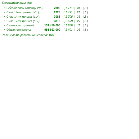
Показатели команды:
•
Рейтинг силы команды (Vs)
:
2390
(
1 771
|
25
|
2
)
•
Сила 11-ти лучших (s11)
:
2726
(
1 491
|
21
|
1
)
•
Сила 14-ти лучших (s14)
:
3088
(
1 706
|
25
|
2
)
•
Сила 17-ти лучших (s17)
:
3312
(
2 108
|
29
|
2
)
•
Стоимость строений
:
193 450 000
(
1 269
|
11
|
1
)
•
Общая стоимость
:
998 663 000
(
1 401
|
26
|
3
)
Успешность работы менеджера
:
+5
%