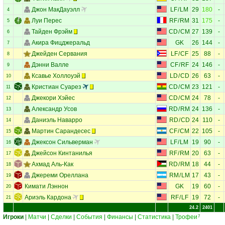
Джон МакДауэлл
LF
/
LM
29
180
-
4
Луи Перес
RF
/
RM
31
175
-
5
Тайден Фрэйм
CD
/
CM
27
139
-
6
Акира Фицджеральд
GK
26
144
-
7
Джейден Сервания
LF
/
CF
25
88
-
8
Дэнни Валле
CF
/
RF
24
146
-
9
Ксавье Холлоуэй
LD
/
CD
26
63
-
10
Кристиан Суарез
CD
/
CM
23
121
-
11
Джекори Хэйес
CD
/
CM
24
78
-
12
Александр Усов
RD
/
RM
24
136
-
13
Даниэль Наварро
RD
/
CD
24
110
-
14
Мартин Сарандесес
CF
/
CM
22
105
-
15
Джексон Сильверман
LF
/
LM
19
90
-
16
Джейсон Кинтанилья
RF
/
RM
20
63
-
17
Ахмад Аль-Как
RD
/
RM
18
44
-
18
Джереми Ореллана
RM
/
LM
17
43
-
19
Кимати Лэннон
GK
19
60
-
20
Ариэль Кардона
RF
/
LF
19
72
-
21
24.2
2401
Игроки
|
Матчи
|
Сделки
|
События
|
Финансы
|
Статистика
|
Трофеи
7