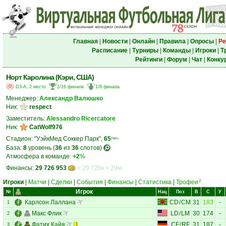
Главная
|
Новости
|
Онлайн
|
Правила
|
Опросы
|
Ре
Расписание
|
Турниры
|
Команды
|
Игроки
|
Т
Рейтинги
|
Форум
|
Чат
|
Конку
Норт Каролина (Кэри, США)
D3-A, 2 место
1/16 финала
1/8 финала
Менеджер:
Александр Валюшко
Ник:
respect
Заместитель:
Alessandro Ricercatore
Ник:
CatWolf976
Стадион: "УэйкМед Соккер Парк",
65
тыс.
База:
8
уровень (
36
из
36
слотов)
Атмосфера в команде:
+2
%
Финансы:
29 726 953
= 29 726к = 29м
Игроки
|
Матчи
|
Сделки
|
События
|
Финансы
|
Статистика
|
Трофеи
7
Игрок
№
Нац
Поз
В
С
У
Карлсон Лаллана
CD
/
CM
31
183
-
1
Макс Флик
LD
/
LM
30
174
-
2
Фатих Кайя
CF
/
RF
31
187
-
3