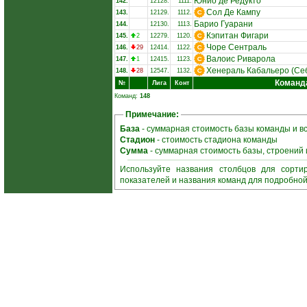
Юнио де Редукто
142.
12128.
1111.
Сол Де Кампу
143.
12129.
1112.
Барио Гуарани
144.
12130.
1113.
Кэпитан Фигари
145.
2
12279.
1120.
Чоре Сентраль
146.
29
12414.
1122.
Валоис Риварола
147.
1
12415.
1123.
Хенераль Кабальеро (Себ
148.
28
12547.
1132.
Команд
№
Лига
Конт
Команд:
148
Примечание:
База
- суммарная стоимость базы команды и в
Стадион
- стоимость стадиона команды
Сумма
- суммарная стоимость базы, строений
Используйте названия столбцов для сорти
показателей и названия команд для подробно