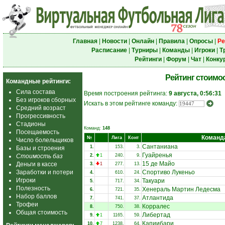
Главная
|
Новости
|
Онлайн
|
Правила
|
Опросы
|
Ре
Расписание
|
Турниры
|
Команды
|
Игроки
|
Т
Рейтинги
|
Форум
|
Чат
|
Конку
Рейтинг стоимо
Командные рейтинги:
Сила состава
Время построения рейтинга:
9 августа, 0:56:31
Без игроков сборных
Искать в этом рейтинге команду:
Средний возраст
Прогрессивность
Стадионы
Команд:
148
Посещаемость
Команд
№
Лига
Конт
Число болельщиков
Сантаниана
1.
153.
3.
Базы и строения
Гуайренья
Стоимость баз
2.
1
240.
9.
15 де Майо
Деньги в кассе
3.
1
277.
13.
Заработки и потери
Спортиво Лукеньо
4.
610.
24.
Игроки
Такуари
5.
717.
34.
Полезность
Хенераль Мартин Ледесма
6.
721.
35.
Набор баллов
Атлантида
7.
741.
37.
Трофеи
Корралес
8.
750.
38.
Общая стоимость
Либертад
9.
1
1165.
59.
Капиибари
10.
7
1238.
64.