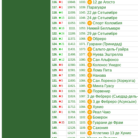
12 де Агосто
116.
1
10848.
1033.
Парагуари
117.
1
10979.
1039.
22 де Сетьембре
118.
6
11009.
1045.
24 де Сетьембре
119.
15
11010.
1046.
Спорт Коломбия
120.
7
11053.
1050.
Никкей Белльмаре
121.
16
11111.
1053.
29 де Сетьембре
122.
24
11189.
1056.
Обреро
123.
2
11372.
1068.
Гуарани (Тринидад)
124.
21
11412.
1071.
Сальто-дель-Гуайра
125.
4
11431.
1073.
Нуева Эштрелла
126.
2
11498.
1077.
Сан Альфонсо
127.
12
11526.
1080.
Колонос Унидос
128.
9
11580.
1081.
Лома Пита
129.
8
11581.
1082.
Нанава
130.
7
11585.
1083.
Сан Лоренсо (Хоркуэта)
131.
5
11600.
1084.
Минга Гуасу
132.
5
11621.
1085.
Порвенир
133.
3
11623.
1086.
3 де Фебреро (Сьюдад-дель
134.
3
11624.
1087.
3 де Фебреро (Асунсьон)
135.
2
11703.
1093.
Хунио
136.
1
11712.
1094.
Реал Чако
137.
1
11768.
1095.
Бокерон
138.
11914.
1102.
Гуарани де Фрам
139.
35
11915.
1103.
Сахония
140.
12126.
1109.
Атлетико 13 де Хунио
141.
12127.
1110.