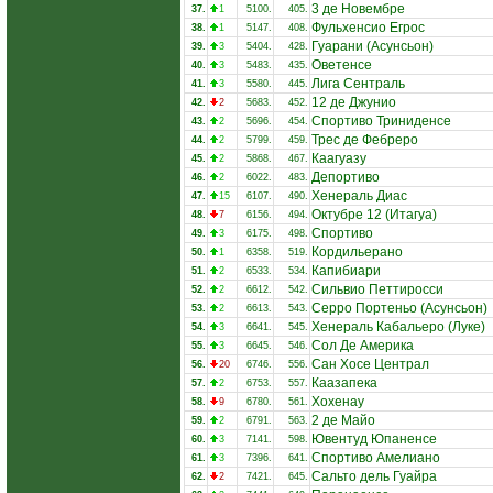
3 де Новембре
37.
1
5100.
405.
Фульхенсио Егрос
38.
1
5147.
408.
Гуарани (Асунсьон)
39.
3
5404.
428.
Оветенсе
40.
3
5483.
435.
Лига Сентраль
41.
3
5580.
445.
12 де Джунио
42.
2
5683.
452.
Спортиво Триниденсе
43.
2
5696.
454.
Трес де Фебреро
44.
2
5799.
459.
Каагуазу
45.
2
5868.
467.
Депортиво
46.
2
6022.
483.
Хенераль Диас
47.
15
6107.
490.
Октубре 12 (Итагуа)
48.
7
6156.
494.
Спортиво
49.
3
6175.
498.
Кордильерано
50.
1
6358.
519.
Капибиари
51.
2
6533.
534.
Сильвио Петтиросси
52.
2
6612.
542.
Серро Портеньо (Асунсьон)
53.
2
6613.
543.
Хенераль Кабальеро (Луке)
54.
3
6641.
545.
Сол Де Америка
55.
3
6645.
546.
Сан Хосе Централ
56.
20
6746.
556.
Каазапека
57.
2
6753.
557.
Хохенау
58.
9
6780.
561.
2 де Майо
59.
2
6791.
563.
Ювентуд Юпаненсе
60.
3
7141.
598.
Спортиво Амелиано
61.
3
7396.
641.
Сальто дель Гуайра
62.
2
7421.
645.