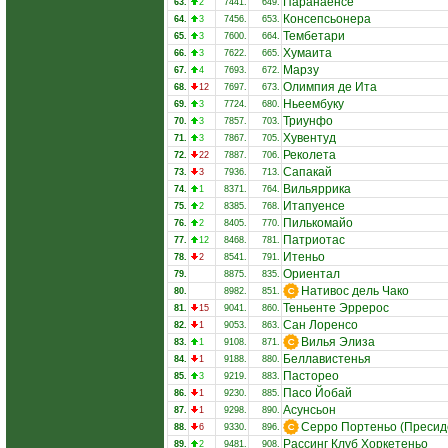
Паранаенсе
63.
2
7441.
649.
Консепсьонера
64.
3
7456.
653.
Тембетари
65.
3
7600.
664.
Хумаита
66.
3
7622.
665.
Марзу
67.
4
7693.
672.
Олимпия де Ита
68.
12
7697.
673.
Ньеембуку
69.
3
7724.
680.
Триунфо
70.
3
7857.
703.
Хувентуд
71.
3
7867.
705.
Реколета
72.
22
7887.
706.
Сапакай
73.
3
7936.
713.
Вильяррика
74.
1
8371.
764.
Итапуенсе
75.
2
8385.
768.
Пилькомайо
76.
2
8405.
770.
Патриотас
77.
12
8468.
781.
Итеньо
78.
2
8541.
791.
Ориентал
79.
8875.
835.
Нативос дель Чако
80.
8982.
851.
Теньенте Эррерос
81.
15
9041.
860.
Сан Лоренсо
82.
1
9053.
863.
Вилья Элиза
83.
1
9108.
871.
Беллавистенья
84.
1
9188.
880.
Пасторео
85.
3
9219.
883.
Пасо Йобай
86.
1
9230.
885.
Асунсьон
87.
1
9298.
890.
Серро Портеньо (Пресид
88.
6
9330.
896.
Рассинг Клуб Хоркетеньо
89.
2
9481.
908.