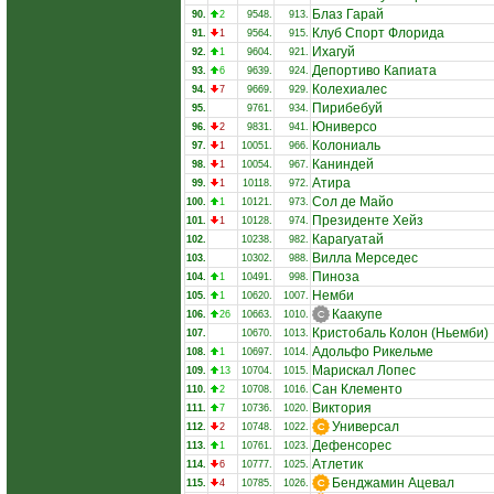
Блаз Гарай
90.
2
9548.
913.
Клуб Спорт Флорида
91.
1
9564.
915.
Ихагуй
92.
1
9604.
921.
Депортиво Капиата
93.
6
9639.
924.
Колехиалес
94.
7
9669.
929.
Пирибебуй
95.
9761.
934.
Юниверсо
96.
2
9831.
941.
Колониаль
97.
1
10051.
966.
Каниндей
98.
1
10054.
967.
Атира
99.
1
10118.
972.
Сол де Майо
100.
1
10121.
973.
Президенте Хейз
101.
1
10128.
974.
Карагуатай
102.
10238.
982.
Вилла Мерседес
103.
10302.
988.
Пиноза
104.
1
10491.
998.
Немби
105.
1
10620.
1007.
Каакупе
106.
26
10663.
1010.
Кристобаль Колон (Ньемби)
107.
10670.
1013.
Адольфо Рикельме
108.
1
10697.
1014.
Марискал Лопес
109.
13
10704.
1015.
Сан Клементо
110.
2
10708.
1016.
Виктория
111.
7
10736.
1020.
Универсал
112.
2
10748.
1022.
Дефенсорес
113.
1
10761.
1023.
Атлетик
114.
6
10777.
1025.
Бенджамин Ацевал
115.
4
10785.
1026.