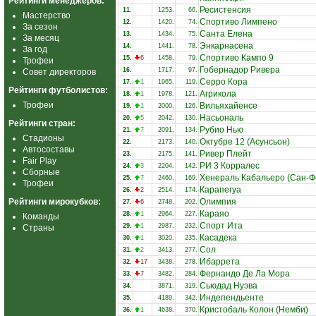
Рейтинги менеджеров:
Ресистенсия
11.
1253.
66.
Мастерство
Спортиво Лимпено
12.
1420.
74.
За сезон
Санта Елена
13.
1434.
75.
За месяц
Энкарнасена
14.
1441.
78.
За год
Спортиво Кампо 9
15.
6
1458.
79.
Трофеи
Гобернадор Ривера
16.
1717.
97.
Совет директоров
Серро Кора
17.
1
1965.
119.
Рейтинги футболистов:
Агрикола
18.
1
1978.
121.
Трофеи
Вильяхайенсе
19.
1
2000.
126.
Насьональ
20.
5
2042.
130.
Рейтинги стран:
Рубио Нью
21.
7
2091.
134.
Стадионы
Октубре 12 (Асунсьон)
22.
2173.
140.
Автосоставы
Ривер Плейт
23.
2175.
141.
Fair Play
РИ 3 Корралес
24.
3
2204.
142.
Сборные
Хенераль Кабальеро (Сан-Ф
25.
7
2460.
169.
Трофеи
Карапегуа
26.
2
2514.
174.
Рейтинги мирокубков:
Олимпия
27.
6
2748.
202.
Караяо
28.
1
2964.
227.
Команды
Спорт Ита
29.
1
2987.
232.
Страны
Касадека
30.
1
3020.
235.
Сол
31.
2
3413.
277.
Ибаррета
32.
17
3438.
278.
Фернандо Де Ла Мора
33.
7
3482.
284.
Сьюдад Нуэва
34.
3871.
319.
Индепендьенте
35.
4189.
342.
Кристобаль Колон (Немби)
36.
1
4638.
370.