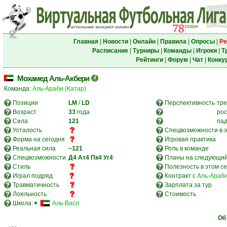
Главная
|
Новости
|
Онлайн
|
Правила
|
Опросы
|
Ре
Расписание
|
Турниры
|
Команды
|
Игроки
|
Т
Рейтинги
|
Форум
|
Чат
|
Конку
Мохамед Аль-Акбери
Команда:
Аль-Араби (Катар)
Позиции
LM
/
LD
Перспективность
тре
Возраст
33
года
рос
Сила
121
па
Усталость
Спецвозможности в э
Форма на сегодня
Игровая практика
Реальная сила
~121
Роль в команде
Спецвозможности
Д4
Ат4
Пк4
Уг4
Планы на следующий
Стиль
Полезность в этом с
Играл подряд
Контракт с
Аль-Араби
Травматичность
Зарплата за тур
Лояльность
Стоимость
Школа:
Аль-Васл
Об