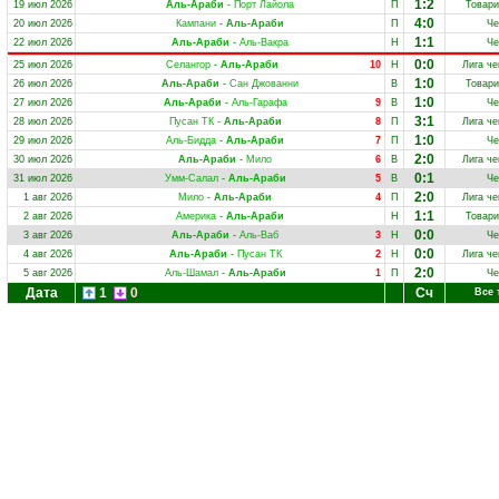
1:2
19 июл 2026
Аль-Араби
-
Порт Лайола
П
Товари
4:0
20 июл 2026
Кампани
-
Аль-Араби
П
Че
1:1
22 июл 2026
Аль-Араби
-
Аль-Вакра
Н
Че
0:0
25 июл 2026
Селангор
-
Аль-Араби
10
Н
Лига ч
1:0
26 июл 2026
Аль-Араби
-
Сан Джованни
В
Товари
1:0
27 июл 2026
Аль-Араби
-
Аль-Гарафа
9
В
Че
3:1
28 июл 2026
Пусан ТК
-
Аль-Араби
8
П
Лига ч
1:0
29 июл 2026
Аль-Бидда
-
Аль-Араби
7
П
Че
2:0
30 июл 2026
Аль-Араби
-
Мило
6
В
Лига ч
0:1
31 июл 2026
Умм-Салал
-
Аль-Араби
5
В
Че
2:0
1 авг 2026
Мило
-
Аль-Араби
4
П
Лига ч
1:1
2 авг 2026
Америка
-
Аль-Араби
Н
Товари
0:0
3 авг 2026
Аль-Араби
-
Аль-Ваб
3
Н
Че
0:0
4 авг 2026
Аль-Араби
-
Пусан ТК
2
Н
Лига ч
2:0
5 авг 2026
Аль-Шамал
-
Аль-Араби
1
П
Че
Дата
1
0
Сч
Все 