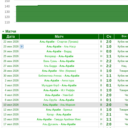
150
140
130
120
110
•
Матчи
Дата
Матч
Сч
Все 
2:0
22 июн 2026
Аль-Араби
-
Спартак (Трнава)
В
Кубок м
1:0
23 июн 2026
Аль-Араби
-
Аль-Наср
В
Кубок м
0:0
24 июн 2026
Аль-Араби
-
Видад
Н
Кубок м
1:1
25 июн 2026
Фегервар
-
Аль-Араби
Н
Кубок м
2:2
26 июн 2026
Вань Гуань
-
Аль-Араби
Н
Кубок м
2:2
27 июн 2026
Аль-Бидда
-
Аль-Араби
Н
Нац.
1:0
28 июн 2026
Аль-Араби
-
Мес (Керман)
В
Товари
1:1
30 июн 2026
Библиотека Атенас
-
Аль-Араби
Н
Кубок м
1:0
2 июл 2026
Аль-Араби
-
Ангостура
В
Кубок м
0:1
3 июл 2026
Мулудия Клуб
-
Аль-Араби
В
Кубок м
1:0
4 июл 2026
Аль-Араби
-
Ист Риффа
В
Товари
2:0
6 июл 2026
Аль-Араби
-
Умм-Баб
В
Че
0:1
8 июл 2026
Аль-Оруба
-
Аль-Араби
В
Че
2:0
10 июл 2026
Аль-Араби
-
Аль-Мархия
В
Че
1:0
12 июл 2026
Аль-Араби
-
Бринье
В
Товари
2:1
13 июл 2026
Катар
-
Аль-Араби
П
Че
1:1
15 июл 2026
Аль-Араби
-
Гамуда Арабиан Микс
Н
Че
2:0
17 июл 2026
Аль-Духаиль
-
Аль-Араби
П
Че