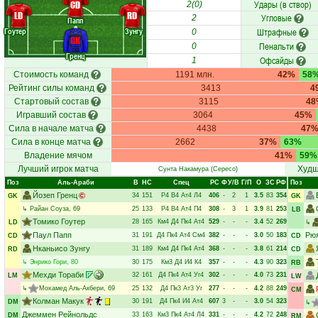
Удары (в створ)
CD
2(0)
LD
RD
Угловые
2
Папп
Гоутер
Зунгу
Штрафные
0
GK
Пенальти
0
Гренц
Офсайды
1
Стоимость команд
1191 млн.
42%
58
Рейтинг силы команд
3413
4
Стартовый состав
3115
48
Игравший состав
3064
45%
Сила в начале матча
4438
47
Сила в конце матча
2662
37%
63%
Владение мячом
41%
59%
Лучший игрок матча
Худш
Сунта Накамура
(Сересо)
Поз
Аль-Араби
В
НC
Спец
РC
Ф
У/В
Г/П
О
ЗС
РФ
Поз
Йозеп Гренц
34
151
Р4
В4
Ат4
Л4
406
-
2
1
3.5
83
354
GK
GK
↳
Райан Соуза
, 69
25
133
Р4
В4
Ат4
П4
308
-
3
1
3.9
81
253
LB
Томико Гоутер
28
165
Км4
Д4
Пк4
Ат4
529
-
-
-
3.4
52
269
LD
↳
Паул Папп
Рю
31
191
Д4
Пк4
Ат4
См4
382
-
-
-
3.0
50
183
CD
CD
Нканьисо Зунгу
31
189
Км4
Д4
Пк4
Ат4
368
-
-
-
3.8
61
214
RD
CD
↳
Энрико Гори
, 80
30
175
Км3
Д4
И4
К4
357
-
-
-
4.3
90
323
RB
Мехди Тораби
32
161
Д4
Пк4
Ат4
Уг4
302
-
-
-
4.0
73
231
LM
LW
↳
Мохамед Аль-Акбери
, 69
25
132
Д4
Пк3
Ат3
Уг
277
-
-
-
4.2
88
249
CM
Колман Макук
30
191
Д4
Пк4
И4
Ат4
607
3
-
-
3.0
54
323
DM
↳
Джеммен Рейнольдс
33
163
Км3
Пк4
Ат4
Л4
331
-
-
-
4.2
72
248
DM
RM