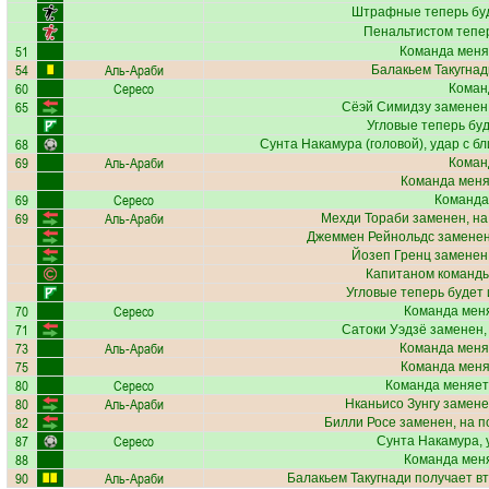
Штрафные теперь бу
Пенальтистом тепе
51
Команда меня
54
Аль-Араби
Балакьем Такугнад
60
Сересо
Коман
65
Сёэй Симидзу
заменен,
Угловые теперь бу
68
Сунта Накамура
(головой), удар с б
69
Аль-Араби
Коман
Команда меняе
69
Сересо
Команда
69
Аль-Араби
Мехди Тораби
заменен, на
Джеммен Рейнольдс
заменен
Йозеп Гренц
заменен,
Капитаном команды
Угловые теперь будет
70
Сересо
Команда меня
71
Сатоки Уэдзё
заменен,
73
Аль-Араби
Команда меня
75
Команда меняе
80
Сересо
Команда меняет
80
Аль-Араби
Нканьисо Зунгу
замене
82
Билли Росе
заменен, на 
87
Сересо
Сунта Накамура
,
88
Команда меня
90
Аль-Араби
Балакьем Такугнади
получает вт