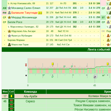
↳
Астер Нзигамасабо
, 69
21
117
Ат
Л3
201
-
-
-
3.8
89
184
↳
Мохамед Салех Елнил
32
207
Д4
Пк4
Ат4
Л4
416
-
1/0
-
3.4
64
270
AM
CF
Балакьем Такугнади
30
174
Км4
Пк4
Ат4
К4
378
2
-
-
2.6
64
241
RM
↳
Мердад Мохаммади
31
206
Д4
Пк4
У4
Ат4
401
-
-
-
3.5
61
250
CF
ST
Билли Росе
28
179
Км4
Д4
У4
Ат4
318
-
1/0
-
4.0
74
239
CF
CF
↳
Марселиньо Халиндес
, 82
28
175
Км4
Д4
У4
Ат4
382
-
-
-
4.0
93
359
↳
-
Абдулазиз Аль Ансари
16
48
Км2
У2
Ат
-
-
-
-
-
-
-
GK
Ред
-
Франсуа Мубандже
29
173
Пк4
Ат4
От4
К4
-
-
-
-
-
-
-
-
-
Барома Марман
31
151
И4
См4
От4
Тр4
-
-
-
-
-
-
-
-
-
Мирослав Горак
27
145
Км2
Ат4
См
-
-
-
-
-
-
-
-
Лента событий:
0
45
Команда
Хрон
Мин
Соб
17
Аль-Араби
Колман Макук
п
46
Сересо
Рицуки Сарара
заменен,
Томоя Миками
заменен, н
Рёхэи Нисимото
заменен,