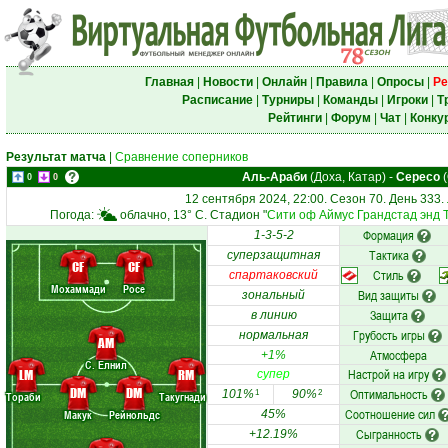
Главная
|
Новости
|
Онлайн
|
Правила
|
Опросы
|
Ре
Расписание
|
Турниры
|
Команды
|
Игроки
|
Т
Рейтинги
|
Форум
|
Чат
|
Конку
Результат матча
|
Сравнение соперников
Аль-Араби
(Доха, Катар)
-
Сересо
(
0
0
12 сентября 2024, 22:00. Сезон 70. День 333.
Погода:
облачно, 13° C. Стадион "
Сити оф Аймус Грандстад энд 
Формация
1-3-5-2
Тактика
суперзащитная
CF
CF
Стиль
спартаковский
Мохаммади
Росе
Вид защиты
зональный
Защита
в линию
Грубость игры
нормальная
AM
Атмосфера
+1%
С. Елнил
Настрой на игру
LM
RM
супер
DM
DM
Оптимальность
101%
90%
1
2
Тораби
Такугнади
Соотношение сил
Макук
Рейнольдс
45%
Сыгранность
+12.19%