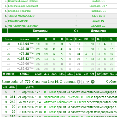
+
3.
Солвези Динамос (Замбия)
Замбия, D1
+
4.
Беверли Хиллз (Барбадос)
Барбадос, D3-A
+
5.
Спортиво (Парагвай)
Парагвай, D1
+
6.
Аризона Монсун (США)
США, D3-A
+
7.
Вейгаард (Дания)
Дания, D1
+
8.
Лос Альмендрос (Боливия)
Боливия, D1
Команды
Ст
Дивизион
Сезон
Рейтинг
И
В
Н
П
Колл+
Колл-
ВC
В+
В=
В-
Вo
+118.04
*1.00
78
136
80
25
31
22
18
1
10
13
47
9
+133.18
*0.75
77
229
136
45
48
14
19
-
18
9
92
17
+73.38
*0.50
76
271
126
72
73
20
34
4
9
19
79
15
+165.43
*0.25
75
272
113
87
72
28
26
7
13
12
69
12
+129.06
*0.00
74
237
127
69
41
18
24
1
15
10
80
21
+182.62
*0.00
73
243
107
78
58
28
21
-
15
25
51
16
+296.0
Итого:
13688
6171
3276
4241
1471
1319
147
675
969
3599
781
1
Событ
Всего событий:
779
. Страница
1
из
16
. Страницы:
Дата
Сез.
День
31 мар 2026, 17:18
В. Freeks
принят на работу заместителем менеджера в
6
77
29 мар 2026, 18:00
Черногория (юн., 76 сезон)
:
В. Freeks
перестал работат
361
76
26 фев 2026, 1:40
Атлетико Гойаниенсе
:
В. Freeks
перестал работать зам
244
76
23 янв 2026, 21:06
В. Freeks
принят на работу заместителем менеджера в
90
76
8 янв 2026, 21:07
В. Freeks
принят на работу тренером-менеджером в с
29
76
21 дек 2025, 15:00
Черногория (юн., 75 сезон)
:
В. Freeks
перестал работат
359
75