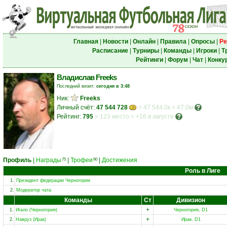
Главная
|
Новости
|
Онлайн
|
Правила
|
Опросы
|
Ре
Расписание
|
Турниры
|
Команды
|
Игроки
|
Т
Рейтинги
|
Форум
|
Чат
|
Конку
Владислав Freeks
Последний визит:
сегодня в 3:48
Ник:
Freeks
Личный счёт:
47 544 728
= 47 544.0к = 47.0м
Рейтинг:
795
=
123 место
=
+16 в августе
Профиль
|
Награды
|
Трофеи
|
Достижения
75
90
Роль в Лиге
1.
Президент федерации Черногории
2.
Модератор чата
Команды
Ст
Дивизион
+
1.
Игало (Черногория)
Черногория, D1
+
2.
Навруз (Ирак)
Ирак, D1