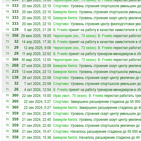
20 сен 2025, 22:10
Спортиво
: Уровень строения спортшкола уменьшен до
333
74
20 сен 2025, 22:10
Беверли Хиллз
: Уровень строения спортшкола уменьш
333
74
20 сен 2025, 22:10
Беверли Хиллз
: Уровень строения скаут-центр увеличе
333
74
20 сен 2025, 22:10
Спортиво
: Уровень строения центр физподготовки уве
333
74
5 авг 2025, 21:28
В. Freeks
принят на работу в качестве заместителя в 
139
74
29 июн 2025, 18:00
Черногория (юн., 73 сезон)
:
В. Freeks
перестал работат
358
73
14 апр 2025, 17:30
В. Freeks
принят на работу в качестве заместителя в 
32
73
12 апр 2025, 9:08
Черногория (юн., 73 сезон)
:
В. Freeks
перестал работат
29
73
11 апр 2025, 22:52
В. Freeks
принят на работу тренером-менеджером в с
29
73
30 мар 2025, 12:00
Черногория (юн., 72 сезон)
:
В. Freeks
перестал работат
366
72
27 ноя 2024, 22:09
Беверли Хиллз
: Уровень строения скаут-центр увеличе
268
71
13 ноя 2024, 22:13
Беверли Хиллз
: Уровень строения спортшкола уменьш
215
71
28 окт 2024, 22:08
Спортиво
: Уровень строения скаут-центр увеличен до 
138
71
7 окт 2024, 22:08
Спортиво
: Уровень строения спортшкола уменьшен до
32
71
4 окт 2024, 12:54
В. Freeks
принят на работу тренером-менеджером в с
26
71
22 сен 2024, 15:00
Ирак (мол., 70 сезон)
:
В. Freeks
перестал работать тре
360
70
22 сен 2024, 0:27
Спортиво
: Завершено расширение стадиона до 55 000
360
70
22 сен 2024, 0:27
Беверли Хиллз
: Завершено расширение стадиона до 4
360
70
21 сен 2024, 22:40
Спортиво
: Уровень строения скаут-центр уменьшен до
359
70
21 сен 2024, 22:40
Беверли Хиллз
: Уровень строения скаут-центр увеличе
359
70
21 сен 2024, 22:40
Спортиво
: Уровень строения спортшкола увеличен до 
359
70
21 сен 2024, 15:47
Спортиво
: Началось расширение стадиона до 55 000 м
358
70
21 сен 2024, 15:38
Беверли Хиллз
: Началось расширение стадиона до 40 
358
70