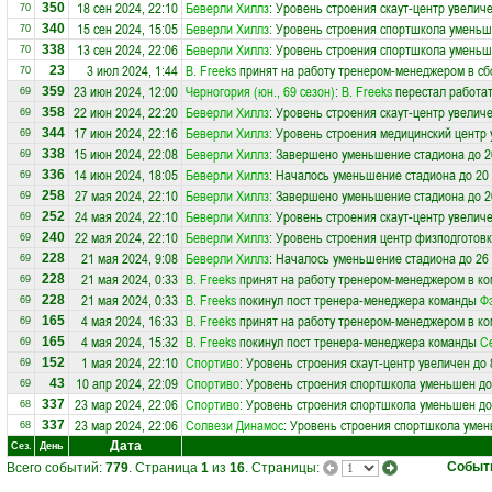
18 сен 2024, 22:10
Беверли Хиллз
: Уровень строения скаут-центр увеличе
350
70
15 сен 2024, 15:05
Беверли Хиллз
: Уровень строения спортшкола уменьш
340
70
13 сен 2024, 22:06
Беверли Хиллз
: Уровень строения спортшкола уменьш
338
70
3 июл 2024, 1:44
В. Freeks
принят на работу тренером-менеджером в с
23
70
23 июн 2024, 12:00
Черногория (юн., 69 сезон)
:
В. Freeks
перестал работат
359
69
22 июн 2024, 22:20
Беверли Хиллз
: Уровень строения скаут-центр увеличе
358
69
17 июн 2024, 22:16
Беверли Хиллз
: Уровень строения медицинский центр
344
69
15 июн 2024, 22:08
Беверли Хиллз
: Завершено уменьшение стадиона до 2
338
69
14 июн 2024, 18:05
Беверли Хиллз
: Началось уменьшение стадиона до 20
336
69
27 мая 2024, 22:10
Беверли Хиллз
: Завершено уменьшение стадиона до 2
258
69
24 мая 2024, 22:10
Беверли Хиллз
: Уровень строения скаут-центр увеличе
252
69
22 мая 2024, 22:10
Беверли Хиллз
: Уровень строения центр физподготов
240
69
21 мая 2024, 9:08
Беверли Хиллз
: Началось уменьшение стадиона до 26
228
69
21 мая 2024, 0:33
В. Freeks
принят на работу тренером-менеджером в к
228
69
21 мая 2024, 0:33
В. Freeks
покинул пост тренера-менеджера команды
Ф
228
69
4 мая 2024, 16:33
В. Freeks
принят на работу тренером-менеджером в к
165
69
4 мая 2024, 15:32
В. Freeks
покинул пост тренера-менеджера команды
С
165
69
1 мая 2024, 22:10
Спортиво
: Уровень строения скаут-центр увеличен до 
152
69
10 апр 2024, 22:09
Спортиво
: Уровень строения спортшкола уменьшен до
43
69
23 мар 2024, 22:06
Спортиво
: Уровень строения спортшкола уменьшен до
337
68
23 мар 2024, 22:06
Солвези Динамос
: Уровень строения спортшкола умен
337
68
Дата
Сез.
День
Событ
Всего событий:
779
. Страница
1
из
16
. Страницы: